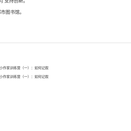
习 支持创新。
都市图书馆。
暑期小作家训练营（一）：如何记叙
暑期小作家训练营（一）：如何记叙