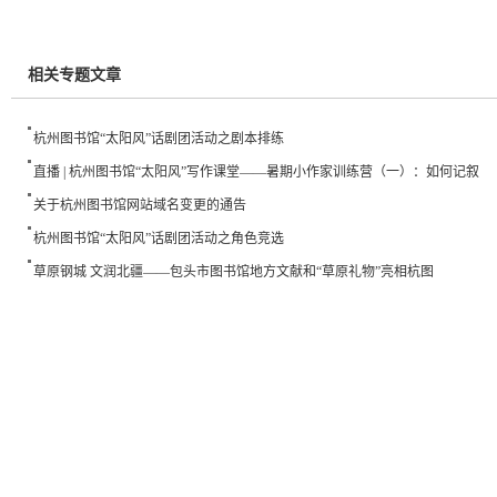
相关专题文章
杭州图书馆“太阳风”话剧团活动之剧本排练
直播 | 杭州图书馆“太阳风”写作课堂——暑期小作家训练营（一）：如何记叙
关于杭州图书馆网站域名变更的通告
杭州图书馆“太阳风”话剧团活动之角色竞选
草原钢城 文润北疆——包头市图书馆地方文献和“草原礼物”亮相杭图