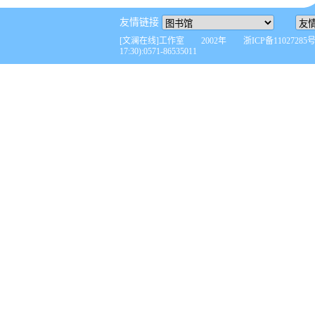
友情链接
[文澜在线]工作室 2002年 浙ICP备110272
17:30):0571-86535011