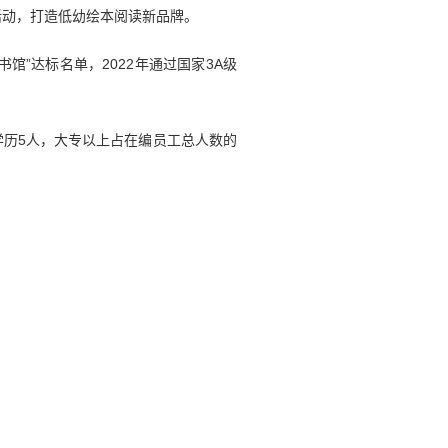
站”活动，打造低幼绘本阅读新品牌。
馆”达标名单，2022年通过国家3A级
学历5人，大专以上占在编员工总人数的