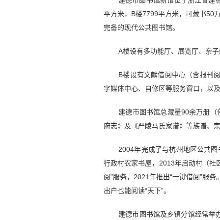
建德市图书馆新馆位于浙江省建德市
平方米，B楼7799平方米，可藏书
完备的现代公共图书馆。
A楼设有多功能厅、展览厅、亲
B楼设有文献借阅中心（含报刊
字媒体中心、自修区等服务窗口，以
建德市图书馆总藏量90余万册（
府志》及《严陵马氏家谱》等族谱、
2004年完成了与杭州地区公共
行政村农家书屋，2013年启动村（社
阅”服务，2021年推出“一键借阅”
出户也能阅读“天下”。
建德市图书馆及乡镇分馆经常举办