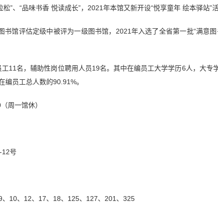
拉松”、“品味书香 悦读成长”，2021年本馆又新开设“悦享童年 绘本驿
图书馆评估定级中被评为一级图书馆，2021年入选了全省第一批“满意图书
工11名，辅助性岗位聘用人员19名。其中在编员工大学学历6人，大专
在编员工总人数的90.91%。
:30（周一馆休）
12号
、10、12、17、18、125、127、201、325