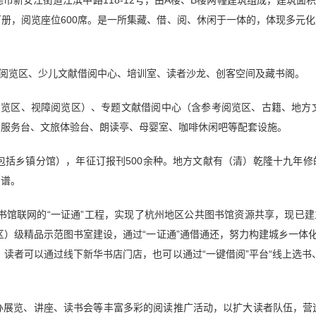
新安江街道江滨中路118-12号，由A楼、B楼两幢建筑组成，建筑面积11
50万册，阅览座位600席。是一所集藏、借、阅、休闲于一体的，体现多元
子阅览区、少儿文献借阅中心、培训室、读者沙龙、创客空间及藏书阁。
阅览区、视障阅览区）、专题文献借阅中心（含参考阅览区、古籍、地方文
及服务台、文旅体验台、朗读亭、母婴室、咖啡休闲吧等配套设施。
包括乡镇分馆），年征订报刊500余种。地方文献有（清）乾隆十九年
宗谱。
图书馆联网的“一证通”工程，实现了杭州地区公共图书馆资源共享，现已建
区）级精品示范图书室建设，通过“一证通”通借通还，努力构建城乡一体化
服务。读者可以通过线下新华书店门店，也可以通过“一键借阅”平台“线上选
展览、讲座、读书会等丰富多彩的阅读推广活动，以扩大读者队伍，营造