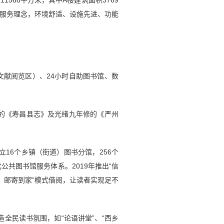
568平方米，其中A楼建筑面积3769
化服务理念，环境舒适、设施先进、功能
献阅览区）、24小时自助图书馆、数
修的《寿昌县志》及光绪九年修的《严州
立16个乡镇（街道）图书分馆，256个
公共图书馆服务体系。2019年推出“信
书、邮寄到家”模式借阅，让读者实现足不
全民读书氛围，如“论语讲堂”、“西乡