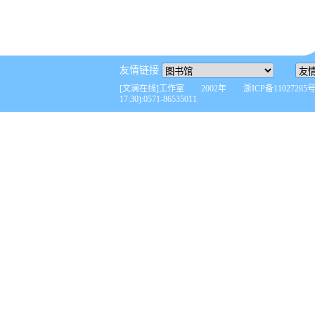
友情链接
[文澜在线]工作室 2002年 浙ICP备110272
17:30):0571-86535011