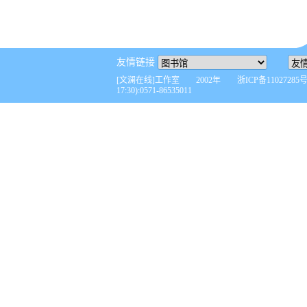
友情链接
[文澜在线]工作室 2002年 浙ICP备110272
17:30):0571-86535011