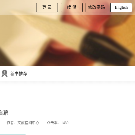
登 录
续 借
修改密码
English
新书推荐
启幕
作者：文献借阅中心
点击率：1489