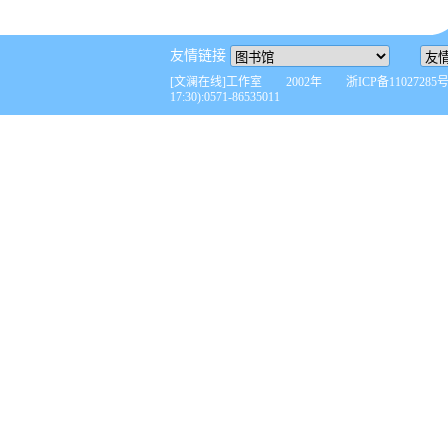
友情链接
[文澜在线]工作室 2002年 浙ICP备110272
17:30):0571-86535011