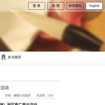
登 录
续 借
修改密码
English
新书推荐
示活动
作者：编辑与出版部
点击率：2708
、上海）地区推广展示活动