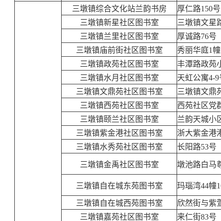
三墩镇综合文化站兰韵书房
厚仁路150
三墩镇新星社区图书室
三墩镇文星路
三墩镇兰里社区图书室
厚诚路76号
三墩镇庙前街社区图书室
秀丽华庭1幢
三墩镇政苑社区图书室
丰潭路政苑
三墩镇水月社区图书室
天虹公寓4-9
三墩镇文鼎苑社区图书室
三墩镇文鼎苑
三墩镇西苑社区图书室
西苑社区党
三墩镇颐兰社区图书室
兰韵天城小区
三墩镇紫金港社区图书室
浙大紫金港港
三墩镇水秀苑社区图书室
长阳路53号
三墩镇金禹社区图书室
墩池路白马
三墩镇自在城东苑图书室
玛瑙湾44幢
三墩镇自在城西苑图书室
欣然街与
三墩镇嘉苑社区图书室
来仁街83号