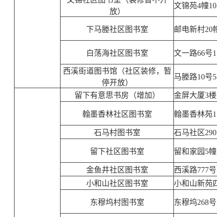
文锦苑4幢10
放）
下马塍社区图书室
邮电新村20
白荡海社区图书室
文一路66号1
西溪街道图书馆（社区装修，暂
马塍路10号
停开放）
留下有意思书房（增加）
金屏大厦3楼
翰墨香林社区图书室
翰墨香林苑15
石马村图书室
石马社区29
留下社区图书室
留和家园5幢
金鱼井社区图书室
西溪路777号
小和山社区图书室
小和山新苑四
东穆坞村图书室
东穆坞268