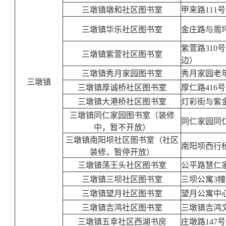
三墩镇墩和社区图书室
甲来路111号
三墩镇华乐社区图书室
金庄路与周
紫萱路310
三墩镇紫萱社区图书室
边）
三墩镇秀月家园图书室
秀月家园老
三墩镇
三墩镇厚诚桥社区图书室
厚仁路416号
三墩镇大港桥社区图书室
灯彩街与紫
三墩镇同仁家园图书室（装修
同仁家园同
中，暂不开放）
三墩镇南阳坝社区图书室（社区
南阳坝西行桥
装修，暂停开放）
三墩镇荡王头社区图书室
公平路慧仁
三墩镇三坝社区图书室
三坝公寓3
三墩镇望月社区图书室
望月公寓中
三墩镇吉鸿社区图书室
三墩镇吉鸿
三墩镇五幸社区西湖书房
庄墩路147号