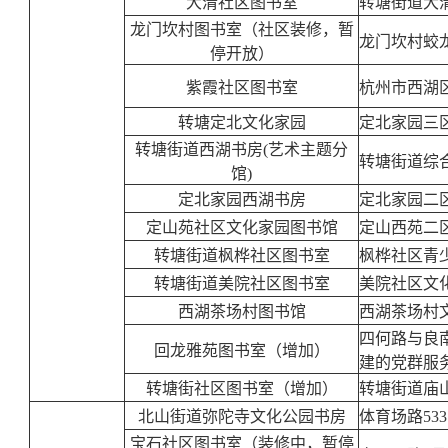
大清社区图书室
转塘街道大
龙门坎村图书室（社区装修，暂
龙门坎村蛟
停开放）
紫霞社区图书室
杭州市西湖
转塘定北文化家园
定北家园三
转塘街道西湖书房(艺术主题分
转塘街道综
馆)
定北家园西湖书房
定北家园二
定山苑社区文化家园图书馆
定山西苑二
转塘街道枫桦社区图书室
枫桦社区青
转塘街道美院社区图书室
美院社区文
西湖茶场村图书馆
西湖茶场村
四何路与良
回龙雅苑图书室（增加）
建的党群服
转塘街社区图书室（增加）
转塘街道庙
北山街道弥陀寺文化公园书房
体育场路53
宝石社区图书室（装修中，暂停