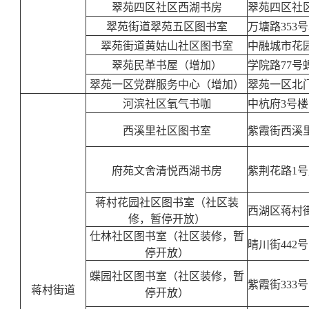
翠苑四区社区西湖书房
翠苑四区社区
翠苑街道翠苑五区图书室
万塘路353
翠苑街道黄姑山社区图书室
中融城市花
翠苑民革书屋（增加）
学院路77号
翠苑一区党群服务中心（增加）
翠苑一区北
河滨社区氧气书咖
中杭府3号楼
西溪里社区图书室
紫霞街西溪里
府苑文舍清悦西湖书房
紫荆花路1
蒋村花园社区图书室（社区装
西湖区蒋村
修，暂停开放）
仕林社区图书室（社区装修，暂
晴川街442号
停开放）
蝶园社区图书室（社区装修，暂
紫霞街333号
蒋村街道
停开放）