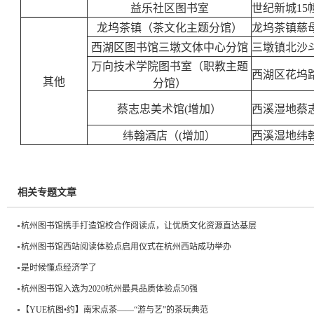
益乐社区图书室
世纪新城15
龙坞茶镇（茶文化主题分馆）
龙坞茶镇慈
西湖区图书馆三墩文体中心分馆
三墩镇北沙斗
万向技术学院图书室（职教主题
西湖区花坞
其他
分馆）
蔡志忠美术馆(增加）
西溪湿地蔡
纬翰酒店（(增加）
西溪湿地纬
相关专题文章
杭州图书馆携手打造馆校合作阅读点，让优质文化资源直达基层
杭州图书馆西站阅读体验点启用仪式在杭州西站成功举办
是时候懂点经济学了
杭州图书馆入选为2020杭州最具品质体验点50强
【YUE杭图•约】南宋点茶——“游与艺”的茶玩典范