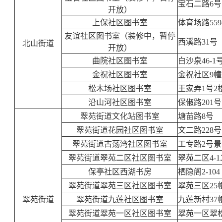
宝石二路6号
开放）
上保社区图书室
体育场路55
友谊社区图书室（装修中，暂停
西溪路31号
北山街道
开放）
曲院社区图书室
白沙泉46-1
金祝社区图书室
金祝社区9
松木场社区图书室
王家弄1号2
沿山河社区图书室
保俶路201
翠苑街道文化站图书室
塘苗路8号
翠苑街道花园社区图书室
文二路228
翠苑街道古荡湾社区图书室
工专路2号景
翠苑街道翠苑二区社区图书室
翠苑二区4-
保亭社区西湖书房
栖隐阁2-104
翠苑街道翠苑三区社区图书室
翠苑三区25
翠苑街道
翠苑街道九莲社区图书室
九莲新村37
翠苑街道翠苑一区社区图书室
翠苑一区翠