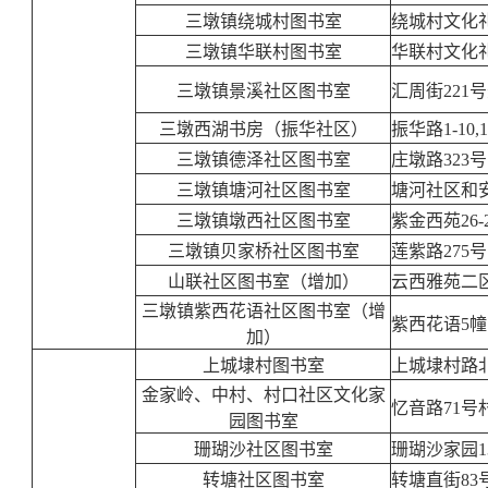
三墩镇绕城村图书室
绕城村文化
三墩镇华联村图书室
华联村文化
三墩镇景溪社区图书室
汇周街22
三墩西湖书房（振华社区）
振华路1-10,
三墩镇德泽社区图书室
庄墩路323
三墩镇塘河社区图书室
塘河社区和安
三墩镇墩西社区图书室
紫金西苑26
三墩镇贝家桥社区图书室
莲紫路275号
山联社区图书室（增加）
云西雅苑二
三墩镇紫西花语社区图书室（增
紫西花语5幢
加）
上城埭村图书室
上城埭村路北
金家岭、中村、村口社区文化家
忆音路71号
园图书室
珊瑚沙社区图书室
珊瑚沙家园1
转塘社区图书室
转塘直街83