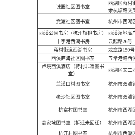
西湖区蒋村
诚园社区图书室
余杭塘路交
竞渡社区图书室
杭州市西湖区
西溪公园书房（杭州旗袍书房）
西溪湿地高庄御
十字港西湖书房
云起路26号
蒋村街道西湖书房
龙章路159号
西溪庐海社区图书室
五常港路西
卢境西溪酒店（蒋村非遗图书
西湖区文二西
室）
兰溪口村图书室
杭州市双浦镇
老沙社区图书室
杭州市双浦
杭富村图书室
杭州市西湖
翁家埭图书室（拆迁未回迁）
杭州市西湖
杭江村图书室
杭州市西湖区