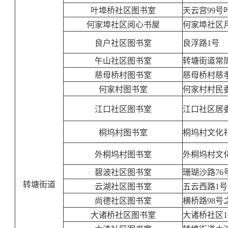
叶埠桥社区图书室
天云宫99
何家埠社区阅心书屋
何家埠社区
良户社区图书室
良浮路1号
午山社区图书室
转塘街道常陇
慈母桥村图书室
慈母桥村慈
何家村图书室
何家村村民
江口社区图书室
江口社区居委
桐坞村图书室
桐坞村文化
外桐坞村图书室
外桐坞村文化
碧波社区图书室
珊瑚沙路76
转塘街道
云湖社区图书室
五云西路1号
尚德社区图书室
横桥路98
大诸桥社区图书室
大诸桥社区1