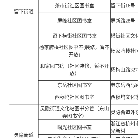
茶市街社区图书室
留下街16
留下街道
屏峰社区图书室
屏新路28
留下横街社区图书室
横街社区文
杨家牌楼社区图书室(装修，暂不
杨家牌楼社
开放)
和家园书房（社区装修，暂不开
杨梅山路3
放）
东岳社区图书室
老东岳西马
西穆坞社区图书室
西穆坞文化
灵隐街道文化站图书分管（东山
灵隐街道外
弄图书室）
浙江省杭州
曙光社区图书室
光新村
灵隐街道