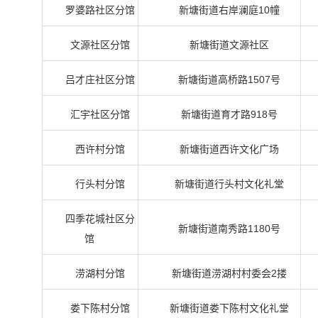
罗婆路社区分馆
新塘街道右岸澜庭10幢
文源社区分馆
新塘街道文源社区
吕才庄社区分馆
新塘街道高桥路1507号
汇宇社区分馆
新塘街道育才路918号
西许村分馆
新塘街道西许文化广场
行头村分馆
新塘街道行头村文化礼堂
四季花城社区分
新塘街道南秀路1180号
馆
涝湖村分馆
新塘街道涝湖村村委会2搂
娄下陈村分馆
新塘街道娄下陈村文化礼堂