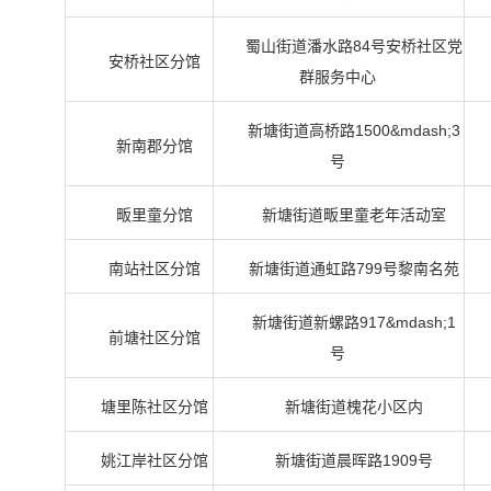
蜀山街道潘水路84号安桥社区党
安桥社区分馆
群服务中心
新塘街道高桥路1500&mdash;3
新南郡分馆
号
畈里童分馆
新塘街道畈里童老年活动室
南站社区分馆
新塘街道通虹路799号黎南名苑
新塘街道新螺路917&mdash;1
前塘社区分馆
号
塘里陈社区分馆
新塘街道槐花小区内
姚江岸社区分馆
新塘街道晨晖路1909号