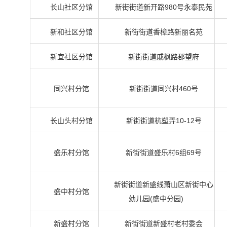
长山社区分馆
新街街道新开路980号永泰民苑
新和社区分馆
新街街道香樟路新丽名苑
新宜社区分馆
新街街道戚枫路郡望府
同兴村分馆
新街街道同兴村460号
长山头村分馆
新街街道杭塑弄10-12号
盛乐村分馆
新街街道盛乐村6组69号
新街街道新盛线萧山区新街中心
盛中村分馆
幼儿园(盛中分园)
新盛村分馆
新街街道新盛村老村委会