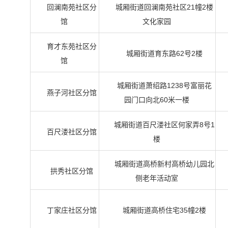
回澜南苑社区分
城厢街道回澜南苑社区21幢2楼
馆
文化家园
育才东苑社区分
城厢街道育东路62号2楼
馆
城厢街道萧绍路1238号富丽花
燕子河社区分馆
园门口向北60米一楼
城厢街道百尺溇社区何家弄8号1
百尺溇社区分馆
楼
城厢街道高桥新村高桥幼儿园北
拱秀社区分馆
侧老年活动室
丁家庄社区分馆
城厢街道高桥住宅35幢2楼