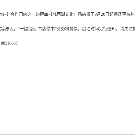
书店借书”合作门店之一的博库书城西湖文化广场店将于9月20日起搬迁至杭州
等原因，“一键借阅·书店借书”业务将暂停，启动时间另行通知。请关注
8310687