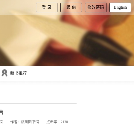
登 录
续 借
修改密码
English
新书推荐
告
馆
作者：杭州图书馆
点击率：2130