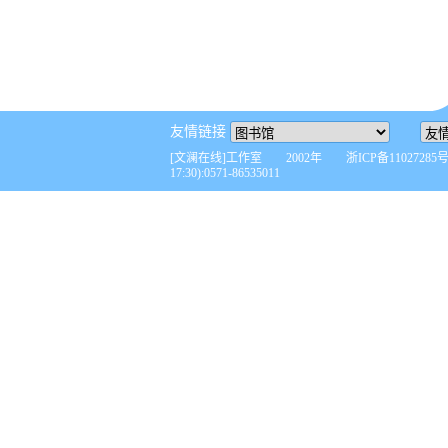
友情链接
[文澜在线]工作室 2002年 浙ICP备110272
17:30):0571-86535011