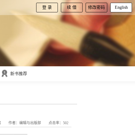
登 录
续 借
修改密码
English
新书推荐
馆
作者：编辑与出版部
点击率：502