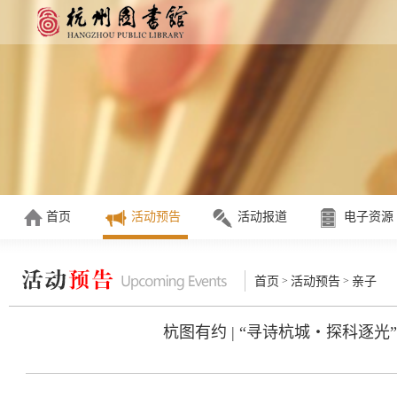
首页
活动预告
活动报道
电子资源
>
>
首页
活动预告
亲子
杭图有约 | “寻诗杭城・探科逐