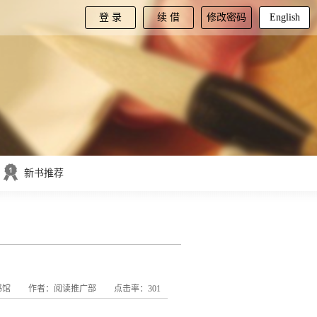
登 录
续 借
修改密码
English
新书推荐
书馆
作者：阅读推广部
点击率：301