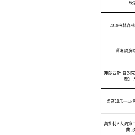
欣
2019柏林森
谭咏麟演唱
弗朗西斯·普朗克
鹿》 
闻音知乐—LP
莫扎特A大调第
曲 