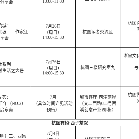
10:00-11:00
分享会
杭图
杭城”
7月26日
东坡——作家汪
杭图读者交流区
（周日）
14:00-15:30
享会
浙里文
7月26日
龙系列
杭图三楼研究室九
（周日）
专
然生活之大暑
14:00-15:30
杭图
文荟：
7月
城市客厅·西溪两岸
年（NO.2）
（具体时间详见活动
（文二西路683号西
启东南
预告）
溪创意产业园J栋）
杭图有约·西子茶叙
7月4日
响》三、四集