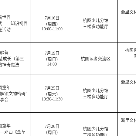
浙里文
看世界
7月16日
杭图少儿分馆
代——知识视界
（周四）
三楼多功能厅
10:00-11:00
座活动
杭图
验营
7月19日
慧成长（第三
杭图读者交流区
（周日）
14:00
的神奇魔法
浙里文
阅童年
7月25日
杭图少儿分馆
解锁文物密码”
（周六）
三楼多功能厅
10:30-11:30
享会
浙里文
阅童年
7月26日
杭图少儿分馆
—邓西《金草
（周日）
三楼多功能厅