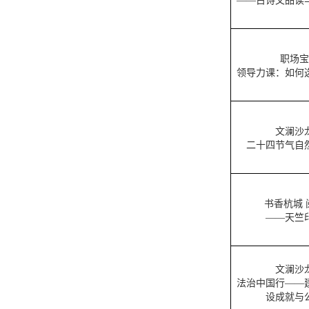
——古诗文品读
职场宝
领导力课：如何
文澜沙
二十四节气自
书香杭城 
——天竺
文澜沙
法治中国行——
设成就与