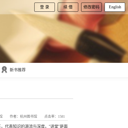
登 录
续 借
修改密码
English
新书推荐
馆
作者：杭州图书馆
点击率：1581
，代表知识的源流与深度。“讲堂”是面