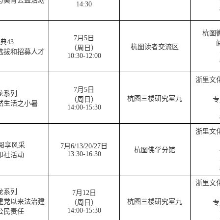
与美育公益活动
14:30
杭图
7月5日
典43
杭图读者交流区
（周日）
选拔和招募人才
10:30-12:00
浙里文
7月5日
龙系列
杭图三楼研究室九
（周日）
专
然生活之小暑
14:00-15:30
浙里文
阅享风采
7月6/13/20/27日
杭图佛学分馆
13:30-16:30
印社活动
浙里文
龙系列
7月12日
建党以来法治建
杭图三楼研究室九
（周日）
专
14:00-15:30
公民责任