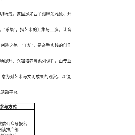
亲切场景。这里是如西子湖畔般雅致、开
。“乐集”，指艺术的汇集与上演。让音
与创造之美。“工坊”，是亲手实践的创作
职场提升、兴趣培养等系列课程，由专业
”，意为对艺术与文明成果的观赏。以“湖
化活动平台。
参与方式
微信公众号报名
阅读推广部