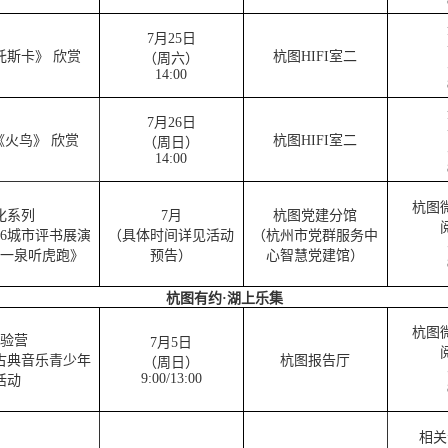
7月25日
托斯卡》 欣赏
杭图HIFI室二
（周六）
14:00
7月26日
火鸟》 欣赏
杭图HIFI室二
（周日）
14:00
杭图
化系列
7月
杭图党建分馆
26城市评书展演
（具体时间详见活动
（杭州市党群服务中
一泉听虎跑》
预告）
心智慧党建馆）
杭图有约·湖上乐集
杭图
验营
7月5日
古典音乐青少年
杭图报告厅
（周日）
9:00/13:00
活动
相关