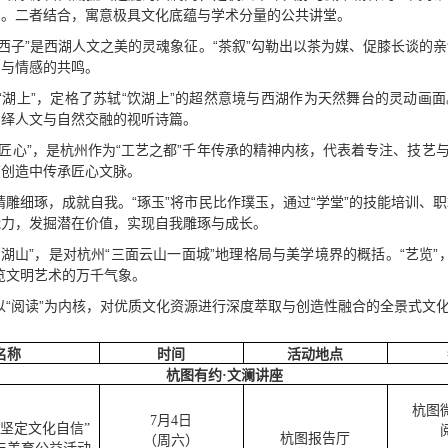
间。二者结合，寓意极具文化底蕴与学术分量的公共讲堂。
“西子”是西湖人文之美的灵魂象征。“茶叙”勾勒出以茶为媒、促膝长谈的
润与情感的共鸣。
“湖上”，定格了苏轼“饮湖上”的超然意境与西湖作为天然舞台的灵动画面
演绎人文与自然交融的视听诗篇。
“匠心”，是杭州作为“工艺之都”千年传承的精神内核，代表着专注、技艺
在创造中传承匠心文脉。
精雕细琢，成就自我。“琢玉”将市民比作璞玉，通过“学堂”的技能培训、
能力，发掘潜在价值，实现自我雕琢与成长。
“湖山”，是对杭州“三面云山一面城”地理格局与美学境界的概括。“艺览
览文明艺术的万千气象。
以“阅读”为内核，对优质文化资源进行深度萃取与创造性融合的全景式文
名称
时间
活动地点
杭图有约·文澜讲座
杭图
7月4日
坚定文化自信”
杭图报告厅
（周六）