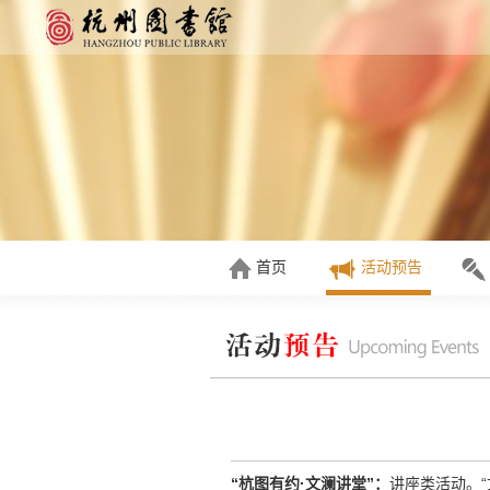
首页
活动预告
“杭图有约·文澜讲堂”：
讲座类活动。