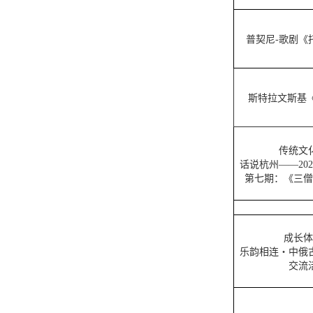
普契尼-歌剧《
斯特拉文斯基《
传统文
话说杭州——20
第七期：《三僧
成长体
乐韵相连・中俄
交流