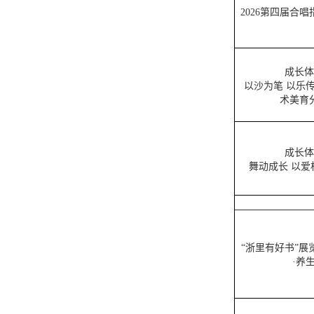
2026第四届合
成长体
以沙为笔 以乐
术美育
成长体
舞动成长 以爱
“浙里有好书”展
·养