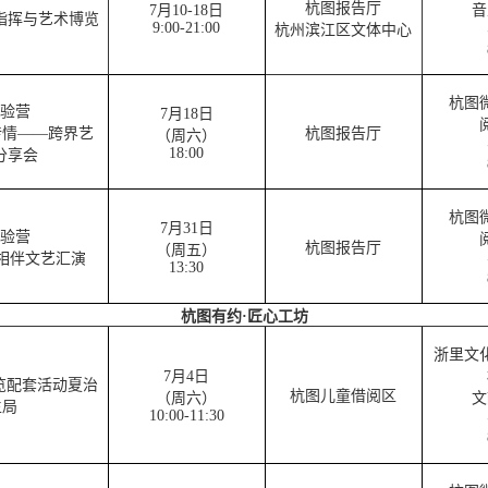
杭图报告厅
7月10-18日
音
唱指挥与艺术博览
9:00-21:00
杭州滨江区文体中心
杭图
验营
7月18日
传情——跨界艺
杭图报告厅
（周六）
18:00
分享会
杭图
7月31日
验营
杭图报告厅
（周五）
相伴文艺汇演
13:30
杭图有约·匠心工坊
浙里文
7月4日
览配套活动夏治
杭图儿童借阅区
（周六）
文
生局
10:00-11:30