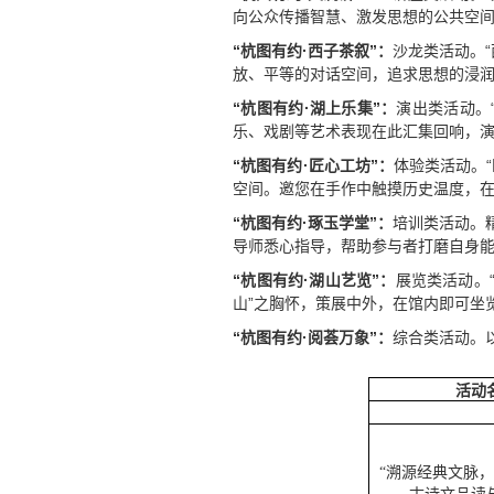
向公众传播智慧、激发思想的公共空
“杭图有约·西子茶叙”：
沙龙类活动。
放、平等的对话空间，追求思想的浸
“杭图有约·湖上乐集”：
演出类活动。
乐、戏剧等艺术表现在此汇集回响，
“杭图有约·匠心工坊”：
体验类活动。
空间。邀您在手作中触摸历史温度，
“杭图有约·琢玉学堂”：
培训类活动。
导师悉心指导，帮助参与者打磨自身
“杭图有约·湖山艺览”：
展览类活动。
山”之胸怀，策展中外，在馆内即可坐
“杭图有约·阅荟万象”：
综合类活动。
活动
“溯源经典文脉，