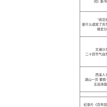
河》新书
“阅见
是什么成就了苏
维宏分
文澜沙
二十四节气自
西溪人
湖山一页·繁胜千
玉润泽国
纪录片《百年回