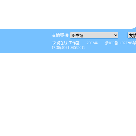
友情链接
[文澜在线]工作室 2002年 浙ICP备110272
17:30):0571-86535011