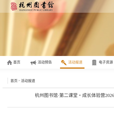
首页
活动预告
活动报道
电子资源
>
首页
活动报道
杭州图书馆·第二课堂・成长体验营20