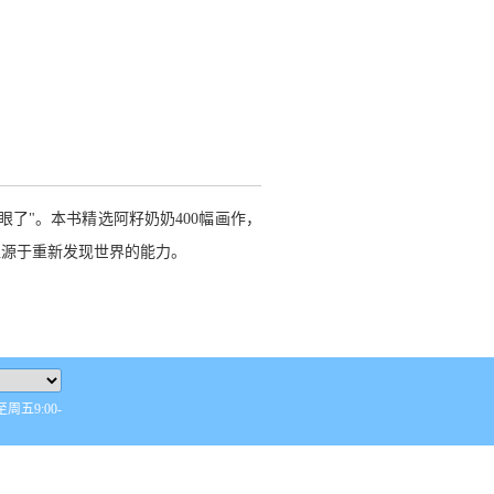
了"。本书精选阿籽奶奶400幅画作，
盈源于重新发现世界的能力。
五9:00-