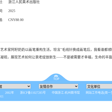
社:
浙江人民美术出版社
间:
2025
格:
CNY88.00
人艺术家阿籽奶奶以画笔重构生活，坦言"毛线针换成画笔后，我看谁都顺眼
的温柔凝视，展现艺术如何让衰老绽放新生——不是被需要才幸福，生命的丰
 2002年 浙ICP备11027285号 中国浙江-杭州图书馆 网站工作电话(周一至周
011