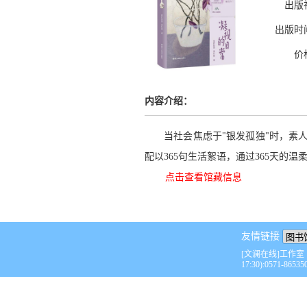
出版
出版时
价
内容介绍：
当社会焦虑于
"银发孤独"时，素
配以365句生活絮语，通过365天
点击查看馆藏信息
友情链接
[文澜在线]工作室
17:30):0571-86535