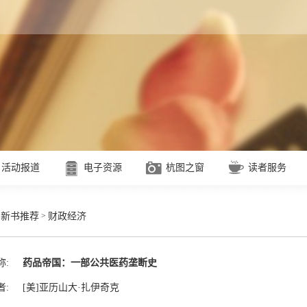
活动报道
电子资源
杭图之窗
读者服务
>
>
新书推荐
财政经济
称:
药品帝国：一部公共医药垄断史
者:
[美]亚历山大·扎伊奇克