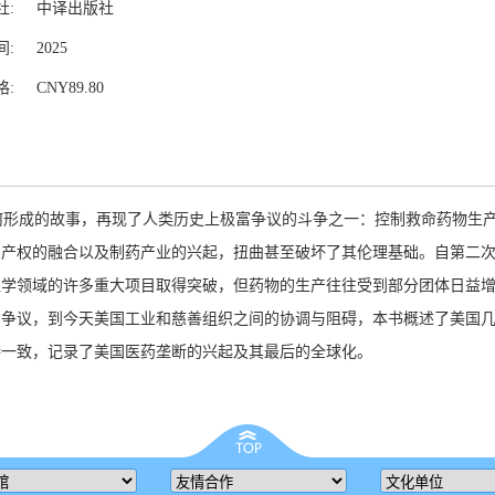
社:
中译出版社
间:
2025
格:
CNY89.80
何形成的故事，再现了人类历史上极富争议的斗争之一：控制救命药物生
识产权的融合以及制药产业的兴起，扭曲甚至破坏了其伦理基础。自第二
医学领域的许多重大项目取得突破，但药物的生产往往受到部分团体日益
的争议，到今天美国工业和慈善组织之间的协调与阻碍，本书概述了美国
持一致，记录了美国医药垄断的兴起及其最后的全球化。